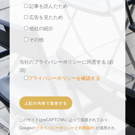
記事を読んだため
広告を見たため
他社の紹介
その他
当社のプライバシーポリシーに同意する (必
須)
プライバシーポリシーを確認する
このサイトはreCAPTCHAによって保護されており、
Googleの
プライバシーポリシー
と
利用規約
が適用され